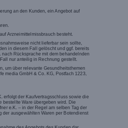
orderung an den Kunden, ein Angebot auf
hren.
auf Arzneimittelmissbrauch besteht.
usnahmsweise nicht lieferbar sein sollte,
en in diesem Fall gelöscht und ggf. bereits
ggf. nach Rücksprache mit dem behandelnden
all nur anteilig in Rechnung gestellt.
en, um über relevante Gesundheitsthemen
mylife media GmbH & Co. KG, Postfach 1223,
. erfolgt der Kaufvertragsschluss sowie die
e bestellte Ware übergeben wird. Die
fner e.K. – in der Regel am selben Tag der
ung der ausgewählten Waren per Botendienst
e Annahme des Angebots des Kunden dar,