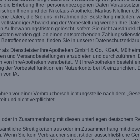
dass die Erhebung Ihrer personenbezogenen Daten Voraussetzun
schen Ihnen und der Nikolaus-Apotheke, Markus Kleffner e.K. i
ene Daten, die Sie uns im Rahmen der Bestellung mitteilen, w
 vollständiger Abwicklung der Vorbestellung werden Ihre Date
n Aufbewahrungsfristen gelöscht, sofern Sie nicht ausdrücklic
aten werden ggf. an einen entsprechenden Zahlungsdienstleis
 Betroffenenrechten, finden Sie in unserer Datenschutzerkläru
 als Dienstleister IhreApotheken GmbH & Co. KGaA, Mülheimer
ngen und Versandbestellungen anzubieten und durchzuführen. 
n IhreApotheken verarbeitet. Mit IhreApotheken besteht ein
der Vorbestellfunktion ein Nutzerkonto bei IA einzurichten. Die
 von IA.
hren vor einer Verbraucherschlichtungsstelle nach dem „Gesetz
t und nicht verpflichtet.
aus oder in Zusammenhang mit diesen unterliegen deutschem R
ür sämtliche Streitigkeiten aus oder im Zusammenhang mit die
Wenn Sie kein Verbraucher sind, ist der ausschließliche Geric