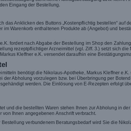
 den Eingang der Bestellung.
rch das Anklicken des Buttons „Kostenpflichtig bestellen“ auf
der im Warenkorb enthaltenen Produkte ab (Angebot) und best
 e.K. fordert nach Abgabe der Bestellung im Shop den Zahlungs
ung rezeptpflichtiger Arzneimittel (vgl. Ziff. 3.) setzt sich di
Markus Kleffner e.K. versendet daraufhin eine Bestätigungsm
tel
imitteln benötigt die Nikolaus-Apotheke, Markus Kleffner e.K. 
bei der Abholung vorzulegen bzw. bei Überbringung per Botend
sgehändigt werden. Die Einlösung von E-Rezepten erfolgt übe
tet und die bestellten Waren stehen Ihnen zur Abholung in der
r von Ihnen angegebenen Anschrift verbracht.
er Bestellung verbundenem Beratungsbedarf wird Sie die Nikol