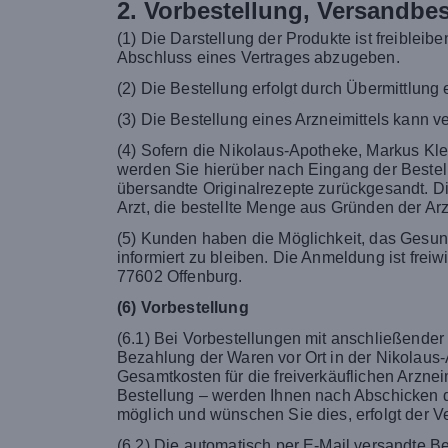
2. Vorbestellung, Versandbes
(1) Die Darstellung der Produkte ist freiblei
Abschluss eines Vertrages abzugeben.
(2) Die Bestellung erfolgt durch Übermittlung 
(3) Die Bestellung eines Arzneimittels kann v
(4) Sofern die Nikolaus-Apotheke, Markus Kleff
werden Sie hierüber nach Eingang der Bestellu
übersandte Originalrezepte zurückgesandt. D
Arzt, die bestellte Menge aus Gründen der Arz
(5) Kunden haben die Möglichkeit, das Gesun
informiert zu bleiben. Die Anmeldung ist frei
77602 Offenburg.
(6) Vorbestellung
(6.1) Bei Vorbestellungen mit anschließender
Bezahlung der Waren vor Ort in der Nikolaus
Gesamtkosten für die freiverkäuflichen Arznei
Bestellung – werden Ihnen nach Abschicken de
möglich und wünschen Sie dies, erfolgt der V
(6.2) Die automatisch per E-Mail versandte B