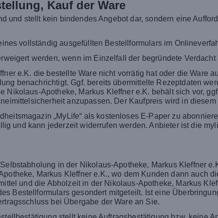
tellung, Kauf der Ware
bend und stellt kein bindendes Angebot dar, sondern eine Auff
eines vollständig ausgefüllten Bestellformulars im Onlineverfa
erweigert werden, wenn im Einzelfall der begründete Verdacht 
ner e.K. die bestellte Ware nicht vorrätig hat oder die Ware a
ng benachrichtigt. Ggf. bereits übermittelte Rezeptdaten werd
ie Nikolaus-Apotheke, Markus Kleffner e.K. behält sich vor, 
neimittelsicherheit anzupassen. Der Kaufpreis wird in diesem F
dheitsmagazin „MyLife“ als kostenloses E-Paper zu abonnier
willig und kann jederzeit widerrufen werden. Anbieter ist die 
 Selbstabholung in der Nikolaus-Apotheke, Markus Kleffner e.K
-Apotheke, Markus Kleffner e.K., wo dem Kunden dann auch di
mittel und die Abholzeit in der Nikolaus-Apotheke, Markus Klef
s Bestellformulars gesondert mitgeteilt. Ist eine Überbring
ertragsschluss bei Übergabe der Ware an Sie.
estellbestätigung stellt keine Auftragsbestätigung bzw. kein