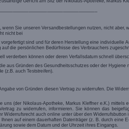
tändige Gericht am Sitz der Nikolaus-Apotheke, Markus Klef
_____________________________________
t, wenn Sie unseren Versandbestellungen nutzen, nicht aber,
t nicht bei
t vorgefertigt sind und für deren Herstellung eine individuel
 auf die persönlichen Bedürfnisse des Verbrauchers zugeschnit
ell verderben können oder deren Verfallsdatum schnell übersc
, die aus Gründen des Gesundheitsschutzes oder der Hygiene n
 (z.B. auch Teststreifen).
ngabe von Gründen diesen Vertrag zu widerrufen. Die Widerru
uns (der Nikolaus-Apotheke, Markus Kleffner e.K.) mittels ein
 Vertrag zu widerrufen, informieren. Sie können das beigefü
Ihr Widerrufsrecht auch online unter über den Widerrufsbutto
r Ihnen auf einem dauerhaften Datenträger (z. B. durch eine 
klärung sowie dem Datum und der Uhrzeit ihres Eingangs.