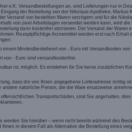
fner e.K. Versandbestellungen an, sind Lieferungen nur in Deu
Eingang der Bestellung von der Nikolaus-Apotheke, Markus Kle
ch der Versand von bestellten Waren verzögern und für die Niko
nnerhalb von zwei Arbeitstagen versendet werden kann, wird di
stellung dann kostenfrei stornieren. Der Versand der Waren e
ehmen. Rezeptpflichtige Arzneimittel werden erst nach Erhalt d
ungen:
ab einem Mindestbestellwert von - Euro mit Versandkosten von 
t von - Euro sind versandkostenfrei.
umutbar ist, möglich. Es entstehen für Sie keine zusätzlichen 
ellung, dass die von Ihnen angegebene Lieferadresse richtig is
andere natürliche Person, die die Ware ersatzweise annehm
it offensichtlichen Transportschäden, sind Sie angehalten, die
eklamieren.
so werden Sie hierüber – wenn nicht bereits während des Beste
rd Ihnen in diesem Fall als Alternative die Bestellung eines v